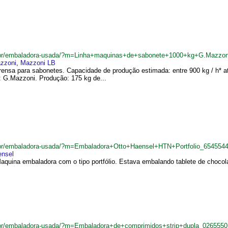
.br/embaladora-usada/?m=Linha+maquinas+de+sabonete+1000+kg+G.Mazzo
zzoni
,
Mazzoni LB
prensa para sabonetes. Capacidade de produção estimada: entre 900 kg / h* a
: G.Mazzoni. Produção: 175 kg de...
br/embaladora-usada/?m=Embaladora+Otto+Haensel+HTN+Portfolio_654554
ensel
aquina embaladora com o tipo portfólio. Estava embalando tablete de cho
br/embaladora-usada/?m=Embaladora+de+comprimidos+strip+dupla_0265550