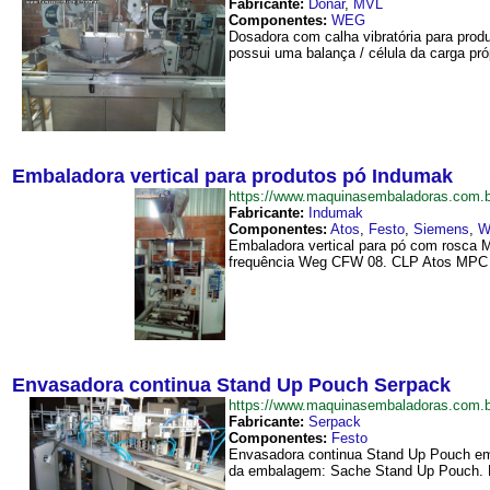
Fabricante:
Donar
,
MVL
Componentes:
WEG
Dosadora com calha vibratória para produ
possui uma balança / célula da carga pró
Embaladora vertical para produtos pó Indumak
https://www.maquinasembaladoras.com.
Fabricante:
Indumak
Componentes:
Atos
,
Festo
,
Siemens
,
W
Embaladora vertical para pó com rosca M
frequência Weg CFW 08. CLP Atos MPC 400
Envasadora continua Stand Up Pouch Serpack
https://www.maquinasembaladoras.com
Fabricante:
Serpack
Componentes:
Festo
Envasadora continua Stand Up Pouch em
da embalagem: Sache Stand Up Pouch. R