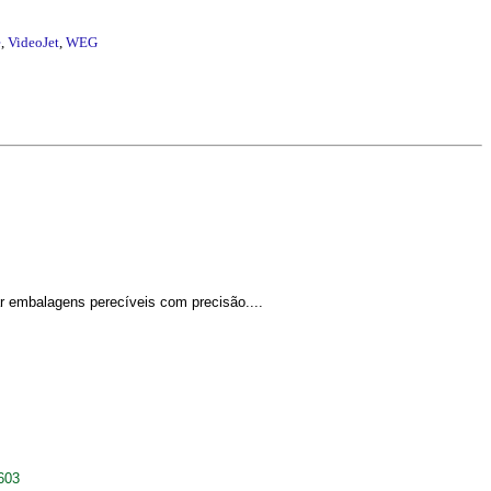
e
,
VideoJet
,
WEG
r embalagens perecíveis com precisão....
603