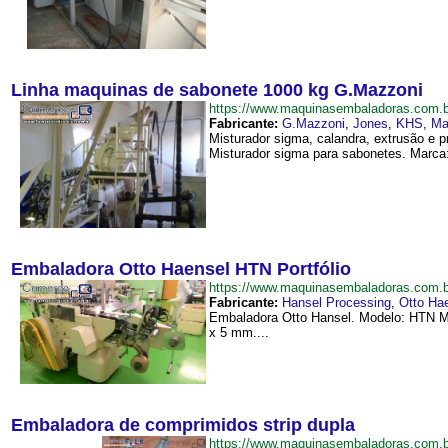
Linha maquinas de sabonete 1000 kg G.Mazzoni
https://www.maquinasembaladoras.com
Fabricante:
G.Mazzoni
,
Jones
,
KHS
,
Ma
Misturador sigma, calandra, extrusão e 
Misturador sigma para sabonetes. Marca
Embaladora Otto Haensel HTN Portfólio
https://www.maquinasembaladoras.com.
Fabricante:
Hansel Processing
,
Otto Ha
Embaladora Otto Hansel. Modelo: HTN M
x 5 mm....
Embaladora de comprimidos strip dupla
https://www.maquinasembaladoras.com.