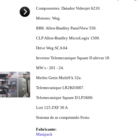
Componentes: Datador Videojet 6210.
Motores: Weg.
IHM: Allen-Bradley PanelView 550.
CLP Allen-Bradley MicroLogix 1500.
Drive Weg SCA 04.
Inversor Telemecanique Square D altivar 18.
MW s - 201 - 24.
Merlin Gerin Multi9 k 32a.
Telemecanique LR2K03007.
Telemecanique Square D LP1K06.
Loti 125 ZXF 30 A.
Sistema de ar comprimido Festo.
Fabricante:
Masipack