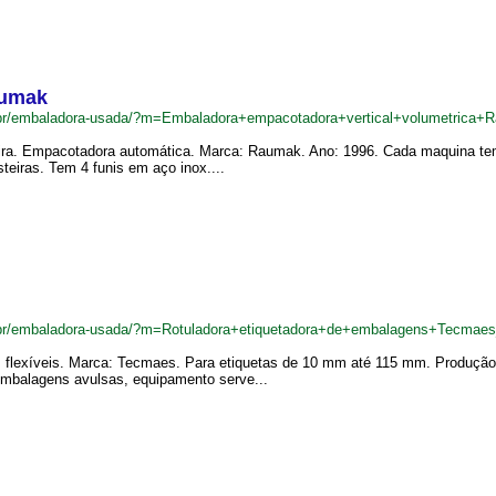
aumak
br/embaladora-usada/?m=Embaladora+empacotadora+vertical+volumetrica
teira. Empacotadora automática. Marca: Raumak. Ano: 1996. Cada maquina t
teiras. Tem 4 funis em aço inox....
br/embaladora-usada/?m=Rotuladora+etiquetadora+de+embalagens+Tecmae
 flexíveis. Marca: Tecmaes. Para etiquetas de 10 mm até 115 mm. Produção:
embalagens avulsas, equipamento serve...