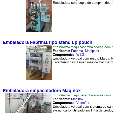
Embaladora strip dupla de comprimidos fa
Embaladora Fabrima tipo stand up pouch
https://www.maquinasembaladoras.com
Fabricante:
Fabrima
,
Masipack
Componentes:
WEG
Embaladora vertical com rosca. Marca: F
Características: Dimensões do Pacote: 1
Embaladora empacotadora Maqinox
https://www.maquinasembaladoras.com
Fabricante:
Maqinox
Componentes:
VideoJet
Embaladora vertical com sistema de can
ele nunca foi utilizado em linha de prod