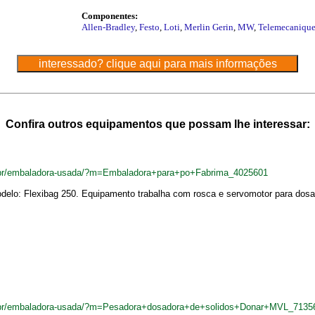
Componentes:
Allen-Bradley
,
Festo
,
Loti
,
Merlin Gerin
,
MW
,
Telemecaniqu
Confira outros equipamentos que possam lhe interessar:
.br/embaladora-usada/?m=Embaladora+para+po+Fabrima_4025601
delo: Flexibag 250. Equipamento trabalha com rosca e servomotor para dosa
.br/embaladora-usada/?m=Pesadora+dosadora+de+solidos+Donar+MVL_7135