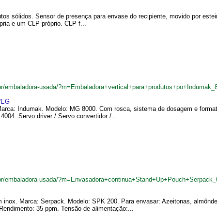
tos sólidos. Sensor de presença para envase do recipiente, movido por estei
pria e um CLP próprio. CLP f...
br/embaladora-usada/?m=Embaladora+vertical+para+produtos+po+Indumak_
EG
arca: Indumak. Modelo: MG 8000. Com rosca, sistema de dosagem e formato. 
4. Servo driver / Servo convertidor /...
.br/embaladora-usada/?m=Envasadora+continua+Stand+Up+Pouch+Serpack_
 inox. Marca: Serpack. Modelo: SPK 200. Para envasar: Azeitonas, almônd
endimento: 35 ppm. Tensão de alimentação:...