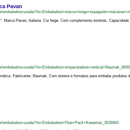
ca Pavan
.br/embaladora-usada/?m=Embaladora+massa+longa+espaguete+macarrao+
". Marca Pavan, Italiana. Cor bege. Com complemento esteiras. Capacidade
.br/embaladora-usada/?m=Embaladora+empacotadora+vertical+Raumak_0835
ática. Fabricante: Raumak. Com esteira e formatos para embalar produtos à 
.br/embaladora-usada/?m=Embaladora+Flow+Pack+Kawamac_0535843