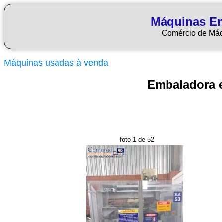
Máquinas E
Comércio de Má
Máquinas usadas à venda
Embaladora 
foto 1 de 52