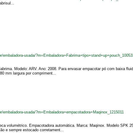
brisul...
.br/embaladora-usada/?m=Embaladora+Fabrima+tipo+stand+up+pouch_10053
abrima. Modelo: ARV. Ano: 2008. Para envasar empacotar pó com baixa fluidez
80 mm largura por compriment...
.br/embaladora-usada/?m=Embaladora+empacotadora+Maqinox_1215011
eca volumétrico. Empacotadora automática. Marca: Maqinox. Modelo SPK 250.
ução e sempre estocado corretament...