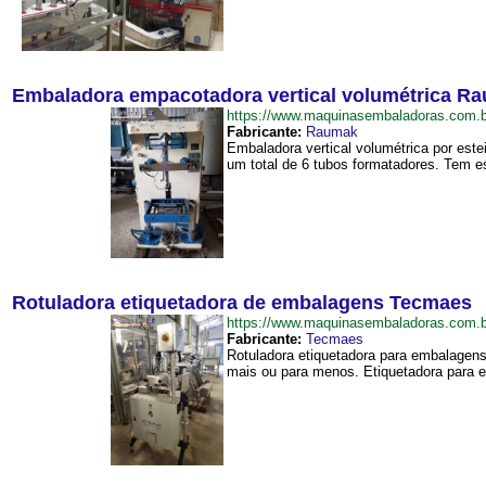
Embaladora empacotadora vertical volumétrica R
https://www.maquinasembaladoras.com.
Fabricante:
Raumak
Embaladora vertical volumétrica por es
um total de 6 tubos formatadores. Tem es
Rotuladora etiquetadora de embalagens Tecmaes
https://www.maquinasembaladoras.com.
Fabricante:
Tecmaes
Rotuladora etiquetadora para embalagens
mais ou para menos. Etiquetadora para 