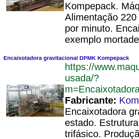
Kompepack. Máqu
Alimentação 220 
por minuto. Encai
exemplo mortadel
Encaixotadora gravitacional DPMK Kompepack
https://www.maq
usada/?
m=Encaixotador
Fabricante:
Kom
Encaixotadora g
estado. Estrutur
trifásico. Produç