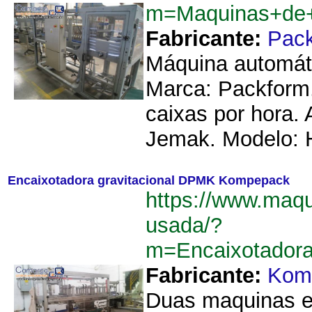
m=Maquinas+de+
Fabricante:
Pac
Máquina automáti
Marca: Packform
caixas por hora.
Jemak. Modelo: 
Encaixotadora gravitacional DPMK Kompepack
https://www.maq
usada/?
m=Encaixotador
Fabricante:
Kom
Duas maquinas e