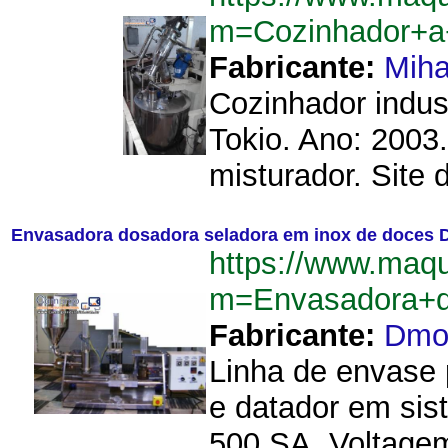
m=Cozinhador+a
Fabricante:
Mih
Cozinhador indus
Tokio. Ano: 2003
misturador. Site 
Envasadora dosadora seladora em inox de doces
https://www.maq
m=Envasadora+
Fabricante:
Dm
Linha de envase 
e datador em sis
500 SA. Voltagem