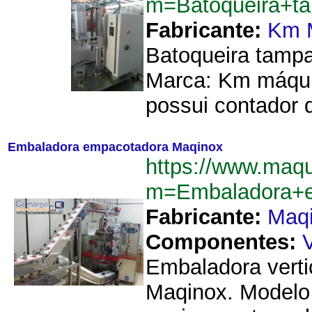
m=Batoqueira+t
Fabricante:
Km 
Batoqueira tampa
Marca: Km máqui
possui contador d
Embaladora empacotadora Maqinox
https://www.maq
m=Embaladora+e
Fabricante:
Maq
Componentes:
Embaladora verti
Maqinox. Modelo 