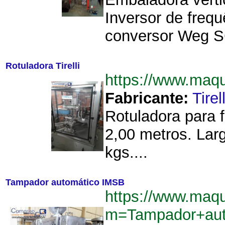
Inversor de freq
conversor Weg SC
Rotuladora Tirelli
https://www.maq
Fabricante:
Tirell
Rotuladora para f
2,00 metros. Lar
kgs....
Tampador automático IMSB
https://www.maq
m=Tampador+au