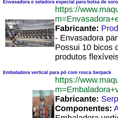
Envasadora e seladora especial para bolsa de sor
https://www.maq
m=Envasadora+e
Fabricante:
Pro
- Envasadora par
Possui 10 bicos 
produtos flexívei
Embaladora vertical para pó com rosca Serpack
https://www.maq
m=Embaladora+v
Fabricante:
Ser
Componentes:
A
Embaladora verti