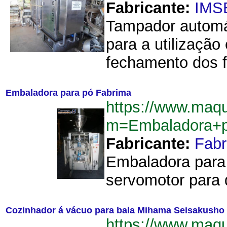
Fabricante:
IMS
Tampador automá
para a utilizaçã
fechamento dos fr
Embaladora para pó Fabrima
https://www.maq
m=Embaladora+p
Fabricante:
Fab
Embaladora para 
servomotor para 
Cozinhador á vácuo para bala Mihama Seisakusho
https://www.maq