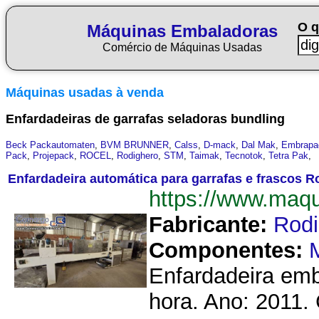
O q
Máquinas Embaladoras
Comércio de Máquinas Usadas
Máquinas usadas à venda
Enfardadeiras de garrafas seladoras bundling
Beck Packautomaten
,
BVM BRUNNER
,
Calss
,
D-mack
,
Dal Mak
,
Embrapa
Pack
,
Projepack
,
ROCEL
,
Rodighero
,
STM
,
Taimak
,
Tecnotok
,
Tetra Pak
,
Enfardadeira automática para garrafas e frascos R
https://www.maq
Fabricante:
Rodi
Componentes:
M
Enfardadeira emb
hora. Ano: 2011. 