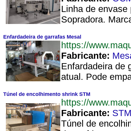
Linha de envase 
Sopradora. Marca
Enfardadeira de garrafas Mesal
https://www.maq
Fabricante:
Mes
Enfardadeira de 
atual. Pode empa
Túnel de encolhimento shrink STM
https://www.maq
Fabricante:
ST
Túnel de encolhi