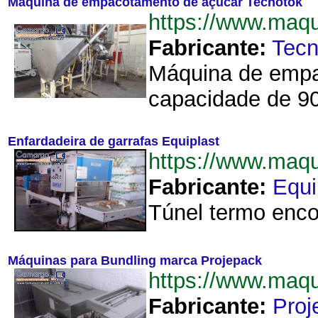
Máquina de empacotamento de açucar Tecnotok
https://www.ma
Fabricante:
Tecn
Máquina de empa
capacidade de 90 
Enfardadeira de garrafas Equiplast
https://www.maq
Fabricante:
Equi
Túnel termo enco
Máquinas para Bundling marca Projepack
https://www.maq
Fabricante:
Proj