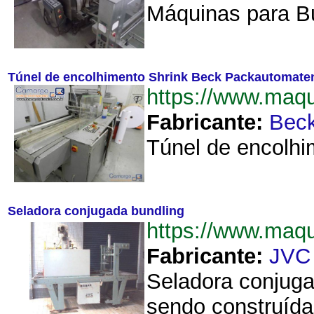
Máquinas para Bu
Túnel de encolhimento Shrink Beck Packautomate
https://www.maq
Fabricante:
Bec
Túnel de encolhi
Seladora conjugada bundling
https://www.maq
Fabricante:
JVC
Seladora conjuga
sendo construída