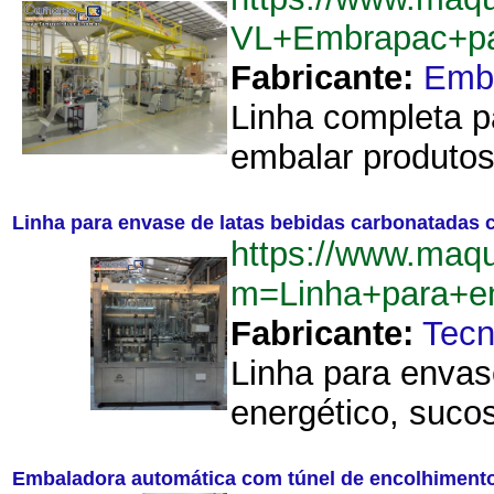
VL+Embrapac+par
Fabricante:
Emb
Linha completa p
embalar produtos
Linha para envase de latas bebidas carbonatadas 
https://www.maq
m=Linha+para+en
Fabricante:
Tecn
Linha para envas
energético, sucos
Embaladora automática com túnel de encolhimen