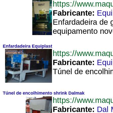
https://www.maq
Fabricante:
Equi
Enfardadeira de 
equipamento nov
Enfardadeira Equiplast
https://www.maq
Fabricante:
Equi
Túnel de encolhi
Túnel de encolhimento shrink Dalmak
https://www.maq
Fabricante:
Dal