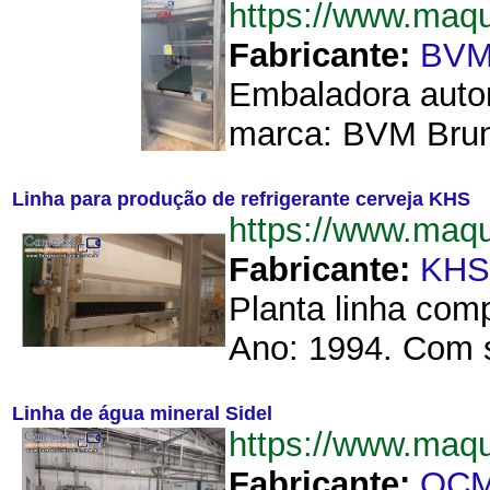
https://www.ma
Fabricante:
BVM
Embaladora autom
marca: BVM Brunn
Linha para produção de refrigerante cerveja KHS
https://www.maq
Fabricante:
KHS
Planta linha com
Ano: 1994. Com s
Linha de água mineral Sidel
https://www.maq
Fabricante:
OC