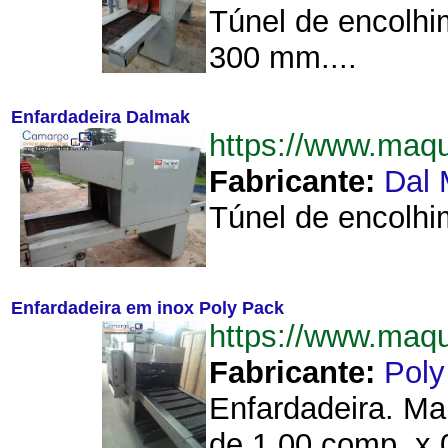
Túnel de encolhi
300 mm....
Enfardadeira Dalmak
https://www.maq
Fabricante:
Dal
Túnel de encolhi
Enfardadeira em inox Poly Pack
https://www.maq
Fabricante:
Poly
Enfardadeira. Ma
de 1,00 comp. x 0