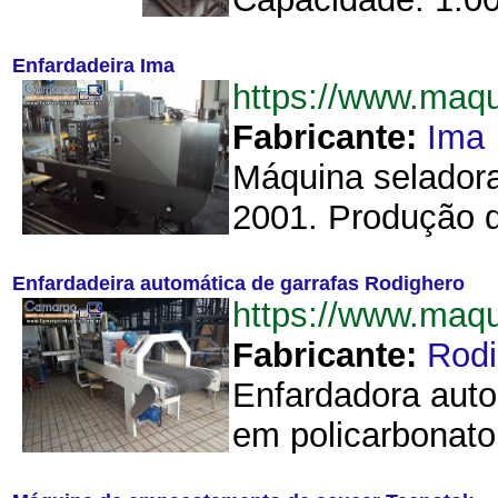
Enfardadeira Ima
https://www.maq
Fabricante:
Ima
Máquina seladora
2001. Produção d
Enfardadeira automática de garrafas Rodighero
https://www.maq
Fabricante:
Rodi
Enfardadora auto
em policarbonato