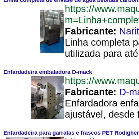
Linha completa de envase de água bebidas carbon
https://www.maq
m=Linha+complet
Fabricante:
Nari
Linha completa p
utilizada para at
Enfardadeira embaladora D-mack
https://www.maq
Fabricante:
D-m
Enfardadora enfa
ajustável, desde 
Enfardadeira para garrafas e frascos PET Rodighe