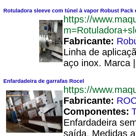
Rotuladora sleeve com túnel à vapor Robust Pack 
https://www.maq
m=Rotuladora+s
Fabricante:
Rob
Linha de aplicaçã
aço inox. Marca |
Enfardadeira de garrafas Rocel
https://www.maq
Fabricante:
ROC
Componentes:
Enfardadeira sem
saída. Medidas a