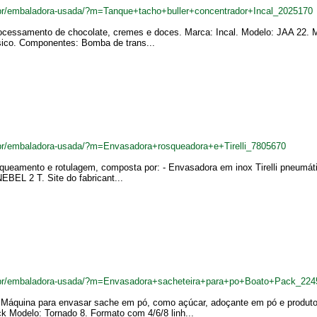
br/embaladora-usada/?m=Tanque+tacho+buller+concentrador+Incal_2025170
cessamento de chocolate, cremes e doces. Marca: Incal. Modelo: JAA 22. Ma
ásico. Componentes: Bomba de trans...
br/embaladora-usada/?m=Envasadora+rosqueadora+e+Tirelli_7805670
osqueamento e rotulagem, composta por: - Envasadora em inox Tirelli pneumá
NEBEL 2 T. Site do fabricant...
.br/embaladora-usada/?m=Envasadora+sacheteira+para+po+Boato+Pack_224
. Máquina para envasar sache em pó, como açúcar, adoçante em pó e produt
 Modelo: Tornado 8. Formato com 4/6/8 linh...