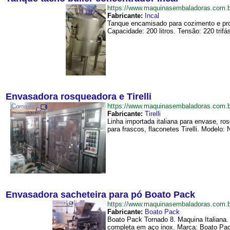
https://www.maquinasembaladoras.com.
Fabricante:
Incal
Tanque encamisado para cozimento e pro
Capacidade: 200 litros. Tensão: 220 trif
Envasadora rosqueadora e Tirelli
https://www.maquinasembaladoras.com.
Fabricante:
Tirelli
Linha importada italiana para envase, r
para frascos, flaconetes Tirelli. Modelo: 
Envasadora sacheteira para pó Boato Pack
https://www.maquinasembaladoras.com
Fabricante:
Boato Pack
Boato Pack Tornado 8. Maquina Italiana
completa em aço inox. Marca: Boato Pack