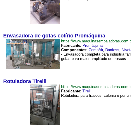
Envasadora de gotas colírio Promáquina
https://www.maquinasembaladoras.com.
Fabricante:
Promáquina
Componentes:
CompAir
,
Danfoss
,
Nivet
- Envasadora completa para industria fa
gotas para maior amplitude de frascos. -
Rotuladora Tirelli
https://www.maquinasembaladoras.com.b
Fabricante:
Tirelli
Rotuladora para frascos, colonia e perfu