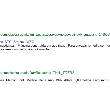
br/embaladora-usada/?m=Envasadora+de+gotas+colirio+Promaquina_141535
ec
,
NTG
,
Starnox
,
WEG
rmacêutica. - Máquina construída em aço inox. - Para envasar remédio com 
 Sistema completo para: - Alimenta...
r/embaladora-usada/?m=Rotuladora+Tirelli_4775765
mes. Marca: Tirelli. Modelo: Delta. Ano: 1999. Altura: 2,00 metros. Largura: