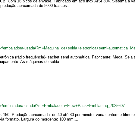
CB. Com 16 bicos de envase. Fabricado em aço inox AISI 304. Sistema a vác
 produção aproximada de 8000 frascos...
a
br/embaladora-usada/?m=Maquina+de+solda+eletronica+semi-automatica+M
trônica (rádio frequência)- sachet semi automática. Fabricante: Meca. Sela 
uipamento. As máquinas de solda...
.br/embaladora-usada/?m=Embaladora+Flow+Pack+Emblamaq_7025607
150. Produção aproximada: de 40 até 80 por minuto, varia conforme filme e 
a formato. Largura do mordente: 100 mm....