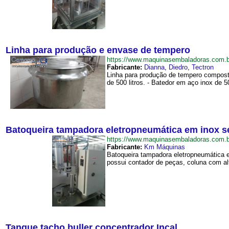
Linha para produção e envase de tempero
https://www.maquinasembaladoras.com
Fabricante:
Dianna
,
Diedro
,
Tectron
Linha para produção de tempero composta
de 500 litros. - Batedor em aço inox de 500
Batoqueira tampadora eletropneumática em inox 
https://www.maquinasembaladoras.com
Fabricante:
Km Máquinas
Batoqueira tampadora eletropneumática 
possui contador de peças, coluna com altu
Tanque tacho buller concentrador Incal