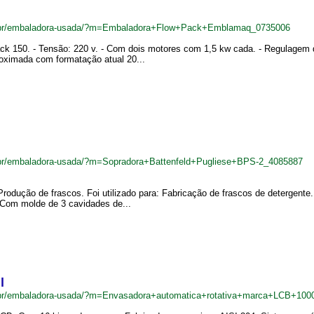
.br/embaladora-usada/?m=Embaladora+Flow+Pack+Emblamaq_0735006
k 150. - Tensão: 220 v. - Com dois motores com 1,5 kw cada. - Regulagem d
oximada com formatação atual 20...
br/embaladora-usada/?m=Sopradora+Battenfeld+Pugliese+BPS-2_4085887
rodução de frascos. Foi utilizado para: Fabricação de frascos de detergente
. Com molde de 3 cavidades de...
l
.br/embaladora-usada/?m=Envasadora+automatica+rotativa+marca+LCB+10