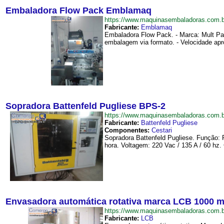
Embaladora Flow Pack Emblamaq
https://www.maquinasembaladoras.com
Fabricante:
Emblamaq
Embaladora Flow Pack. - Marca: Mult Pac
embalagem via formato. - Velocidade apr
Sopradora Battenfeld Pugliese BPS-2
https://www.maquinasembaladoras.com.
Fabricante:
Battenfeld Pugliese
Componentes:
Cestari
Sopradora Battenfeld Pugliese. Função: P
hora. Voltagem: 220 Vac / 135 A / 60 hz
Envasadora automática rotativa marca LCB 1000 m
https://www.maquinasembaladoras.com
Fabricante:
LCB