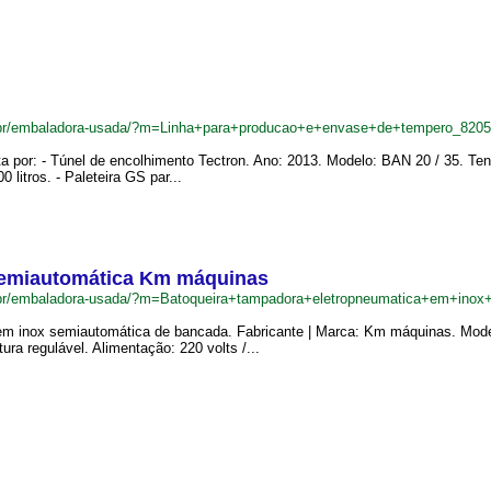
.br/embaladora-usada/?m=Linha+para+producao+e+envase+de+tempero_820
 por: - Túnel de encolhimento Tectron. Ano: 2013. Modelo: BAN 20 / 35. Ten
 litros. - Paleteira GS par...
semiautomática Km máquinas
.br/embaladora-usada/?m=Batoqueira+tampadora+eletropneumatica+em+in
em inox semiautomática de bancada. Fabricante | Marca: Km máquinas. Mode
ra regulável. Alimentação: 220 volts /...