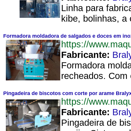
Linha para fabri
kibe, bolinhas, 
Formadora moldadora de salgados e doces em ino
https://www.ma
Fabricante:
Bral
Formadora moldad
recheados. Com c
Pingadeira de biscotos com corte por arame Braly
https://www.maq
Fabricante:
Bral
Pingadeira de bi