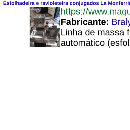
Esfolhadeira e ravioleteira conjugados La Monferri
https://www.maq
Fabricante:
Bral
Linha de massa f
automático (esfo