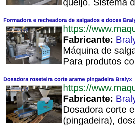
queijo. Sistema d
Formadora e recheadora de salgados e doces Bral
https://www.maq
Fabricante:
Bral
Máquina de salga
Para produtos co
Dosadora roseteira corte arame pingadeira Bralyx
https://www.maq
Fabricante:
Bral
Dosadora corte e
(pingadeira), dos