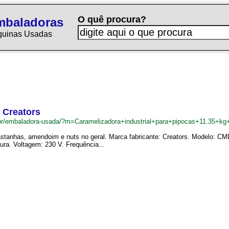
O quê procura?
mbaladoras
quinas Usadas
h Creators
br/embaladora-usada/?m=Caramelizadora+industrial+para+pipocas+11.35+kg
stanhas, amendoim e nuts no geral. Marca fabricante: Creators. Modelo: CMD 
ura. Voltagem: 230 V. Frequência...