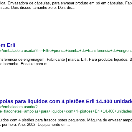
ca. Envasadora de cápsulas, para envasar produto em pó em cápsulas. Fab
scos: Dois discos tamanho zero. Dois dis...
m Erli
br/embaladora-usada/?m=Filtro+prensa+bomba+de+transferencia+de+engren
transferência de engrenagem. Fabricante | marca: Erli. Para produtos líquid
de borracha. Encaixe para m...
olas para líquidos com 4 pistões Erli 14.400 unidad
r/embaladora-usada/?
+flaconetes+ampolas+para+liquidos+com+4+pistoes+Erli+14.400+unidade
quidos com 4 pistões para frascos potes pequenos. Máquina de envasar ampol
 por hora. Ano: 2002. Equipamento em...