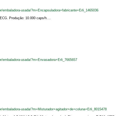
r/embaladora-usada/?m=Encapsuladora+fabricante+Erli_1465036
 ECG. Produção: 10.000 caps/h....
br/embaladora-usada/?m=Envasadora+Erli_7665657
r/embaladora-usada/?m=Misturador+agitador+de+coluna+Erli_8015478