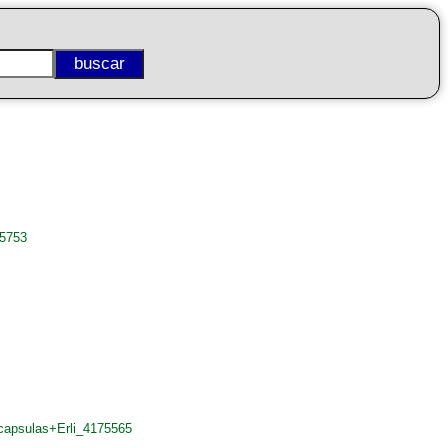
25753
apsulas+Erli_4175565