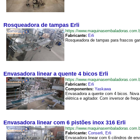
Rosqueadora de tampas Erli
https://www.maquinasembaladoras.com.
Fabricante:
Erli
Rosqueadora de tampas para frascos garr
Envasadora linear a quente 4 bicos Erli
https://www.maquinasembaladoras.com.
Fabricante:
Erli
Componentes:
Yaskawa
Envasadora a quente com 4 bicos. Nova 
elétrica e agitador. Com inversor de frequ
Envasadora linear com 6 pistões inox 316 Erli
https://www.maquinasembaladoras.com.
Fabricante:
Conserli
,
Erli
Envasadora linear com 6 cilindros de env