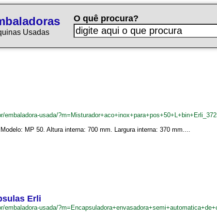
O quê procura?
mbaladoras
quinas Usadas
br/embaladora-usada/?m=Misturador+aco+inox+para+pos+50+L+bin+Erli_37
. Modelo: MP 50. Altura interna: 700 mm. Largura interna: 370 mm....
sulas Erli
br/embaladora-usada/?m=Encapsuladora+envasadora+semi+automatica+de+c