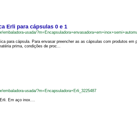
 Erli para cápsulas 0 e 1
.br/embaladora-usada/?m=Encapsuladora+envasadora+em+inox+semi+automa
ca para cápsula. Para envasar preencher as as cápsulas com produtos em pó
atéria prima, condições de proc...
br/embaladora-usada/?m=Encapsuladora+Erli_3225487
rli. Em aço inox....