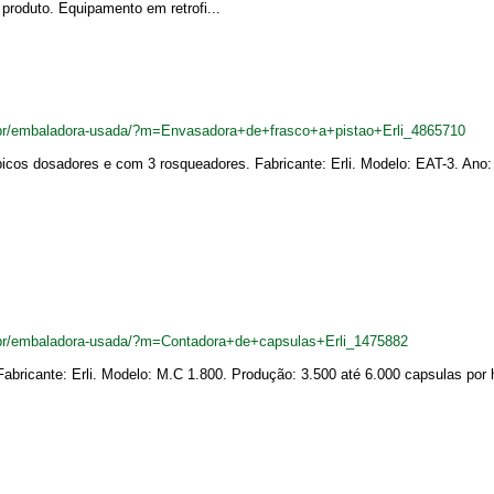
produto. Equipamento em retrofi...
br/embaladora-usada/?m=Envasadora+de+frasco+a+pistao+Erli_4865710
icos dosadores e com 3 rosqueadores. Fabricante: Erli. Modelo: EAT-3. Ano:
br/embaladora-usada/?m=Contadora+de+capsulas+Erli_1475882
abricante: Erli. Modelo: M.C 1.800. Produção: 3.500 até 6.000 capsulas por 