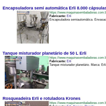
Encapsuladora semi automática Erli 8.000 cápsula
https://www.maquinasembaladoras.com.
Fabricante:
Erli
Encapsuladora semiautomática. Envasador
Tanque misturador planetário de 50 L Erli
https://www.maquinasembaladoras.com.
Fabricante:
Erli
Tanque misturador planetário. Marca: Erl
Rosqueadeira Erli e rotuladora Krones
https://www.maquinasembaladoras.com.