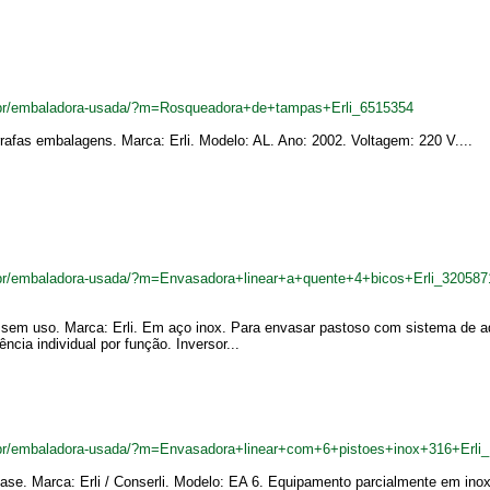
br/embaladora-usada/?m=Rosqueadora+de+tampas+Erli_6515354
afas embalagens. Marca: Erli. Modelo: AL. Ano: 2002. Voltagem: 220 V....
br/embaladora-usada/?m=Envasadora+linear+a+quente+4+bicos+Erli_320587
sem uso. Marca: Erli. Em aço inox. Para envasar pastoso com sistema de 
ência individual por função. Inversor...
br/embaladora-usada/?m=Envasadora+linear+com+6+pistoes+inox+316+Erli
ase. Marca: Erli / Conserli. Modelo: EA 6. Equipamento parcialmente em inox 