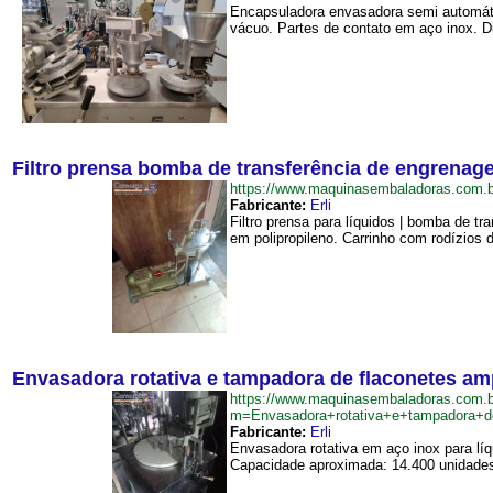
Encapsuladora envasadora semi automáti
vácuo. Partes de contato em aço inox. Di
Filtro prensa bomba de transferência de engrenage
https://www.maquinasembaladoras.com.
Fabricante:
Erli
Filtro prensa para líquidos | bomba de 
em polipropileno. Carrinho com rodízios 
Envasadora rotativa e tampadora de flaconetes amp
https://www.maquinasembaladoras.com.b
m=Envasadora+rotativa+e+tampadora+de
Fabricante:
Erli
Envasadora rotativa em aço inox para lí
Capacidade aproximada: 14.400 unidades