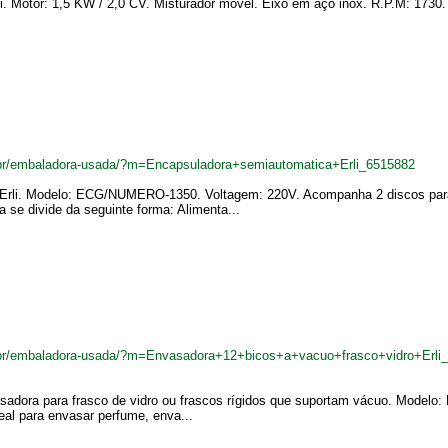
li. Motor: 1,5 KW / 2,0 CV. Misturador móvel. Eixo em aço inox. R.P.M: 1730
br/embaladora-usada/?m=Encapsuladora+semiautomatica+Erli_6515882
 Erli. Modelo: ECG/NUMERO-1350. Voltagem: 220V. Acompanha 2 discos para 
 se divide da seguinte forma: Alimenta...
br/embaladora-usada/?m=Envasadora+12+bicos+a+vacuo+frasco+vidro+Erli
dora para frasco de vidro ou frascos rígidos que suportam vácuo. Modelo: EV
eal para envasar perfume, enva...