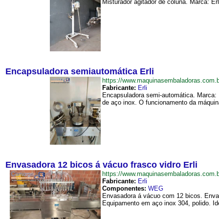
Misturador agitador de coluna. Marca: Er
Encapsuladora semiautomática Erli
https://www.maquinasembaladoras.com.
Fabricante:
Erli
Encapsuladora semi-automática. Marca:
de aço inox. O funcionamento da máquina
Envasadora 12 bicos á vácuo frasco vidro Erli
https://www.maquinasembaladoras.com.
Fabricante:
Erli
Componentes:
WEG
Envasadora á vácuo com 12 bicos. Envasa
Equipamento em aço inox 304, polido. Id