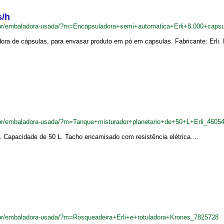
s/h
br/embaladora-usada/?m=Encapsuladora+semi+automatica+Erli+8.000+caps
a de cápsulas, para envasar produto em pó em capsulas. Fabricante: Erli. P
br/embaladora-usada/?m=Tanque+misturador+planetario+de+50+L+Erli_4605
i. Capacidade de 50 L. Tacho encamisado com resistência elétrica....
br/embaladora-usada/?m=Rosqueadeira+Erli+e+rotuladora+Krones_7825728