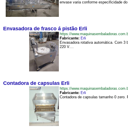
envase varia conforme especificidade do 
Envasadora de frasco á pistão Erli
https://www.maquinasembaladoras.com.
Fabricante:
Erli
Envasadora rotativa automática. Com 3 b
220 V....
Contadora de capsulas Erli
https://www.maquinasembaladoras.com.
Fabricante:
Erli
Contadora de capsulas tamanho 0 zero. F