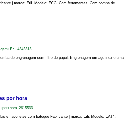
ricante | marca: Erli. Modelo: ECG. Com ferramentas. Com bomba de
agem+Erli_4345313
os. Bomba de engrenagem com filtro de papel. Engrenagem em aço inox e uma
es por hora
s+por+hora_2615533
as e flaconetes com batoque Fabricante | marca: Erli. Modelo: EAT4.