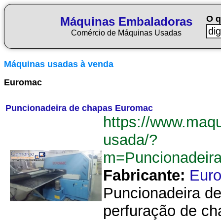
O q
Máquinas Embaladoras
Comércio de Máquinas Usadas
Máquinas usadas à venda
Euromac
Puncionadeira de chapas Euromac
https://www.maq
usada/?
m=Puncionadeir
Fabricante:
Eur
Puncionadeira d
perfuração de ch