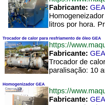
Fabricante:
GE
Homogeneizador d
litros por hora.
Trocador de calor para resfriamento de óleo GEA
https://www.maq
Fabricante:
GE
Trocador de calor
paralisação: 10 
Homogenizador GEA
https://www.ma
Fabricante:
GE