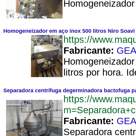
Homogeneizador d
Homogeneizador em aço inox 500 litros Niro Soavi
https://www.maq
Fabricante:
GE
Homogeneizador d
litros por hora. 
Separadora centrífuga degerminadora bactofuga para
https://www.maq
m=Separadora+ce
Fabricante:
GE
Separadora centr