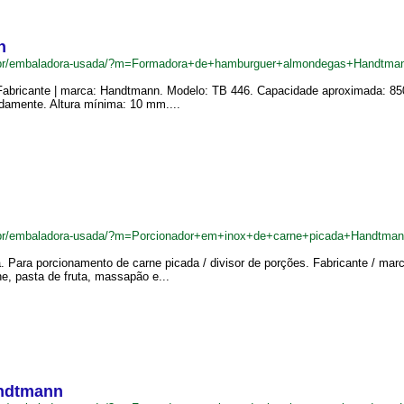
n
.br/embaladora-usada/?m=Formadora+de+hamburguer+almondegas+Handtma
bricante | marca: Handtmann. Modelo: TB 446. Capacidade aproximada: 850
damente. Altura mínima: 10 mm....
.br/embaladora-usada/?m=Porcionador+em+inox+de+carne+picada+Handtma
. Para porcionamento de carne picada / divisor de porções. Fabricante / ma
rne, pasta de fruta, massapão e...
andtmann