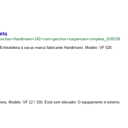
eta
salsichas+Handtmann+242+com+ganchos+suspensao+completa_1035238
a. Embutideira á vacuo marca fabricante Handtmann. Modelo: VF 520.
hora. Modelo: VF 12 / 150. Está sem elevador. O equipamento é externo