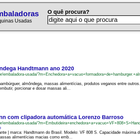
O quê procura?
mbaladoras
quinas Usadas
ôndega Handtmann ano 2020
.br/embaladora-usada/?m=Enchedora+a+vacuo+formadora+de+hamburger.+
mbúrguer, almôndega, massas alimentícias, produtos veganos entre outros.
mbutir, porcionar e dosar massas ali...
nn com clipadora automática Lorenzo Barroso
.br/embaladora-usada/?m=Embutideira+enchedora+a+vacuo+VF+808+S+Han
o
cante | marca: Handtmann do Brasil. Modelo: VF 808 S. Capacidade máxima d
massas alimentícias macias como emb...