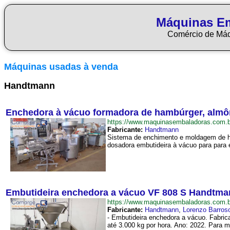
Máquinas E
Comércio de Má
Máquinas usadas à venda
Handtmann
Enchedora à vácuo formadora de hambúrger, alm
https://www.maquinasembaladoras.com
Fabricante:
Handtmann
Sistema de enchimento e moldagem de ha
dosadora embutideira à vácuo para para e
Embutideira enchedora a vácuo VF 808 S Handtma
https://www.maquinasembaladoras.com
Fabricante:
Handtmann
,
Lorenzo Barros
- Embutideira enchedora a vácuo. Fabri
até 3.000 kg por hora. Ano: 2022. Para 