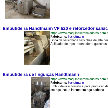
Embutideira Handtmann VF 520 e retorcedor sals
https://www.maquinasembaladoras.com
Fabricante:
Handtmann
Linha de salsicharia salsichas de alta 
Aplicador de tripa, retorcedor e guinchos
Embutideira de linguiças Handtmann
https://www.maquinasembaladoras.com.
Fabricante:
Handtmann
Embutideira automática para produção de
em aço inox e interno em aço carbono....