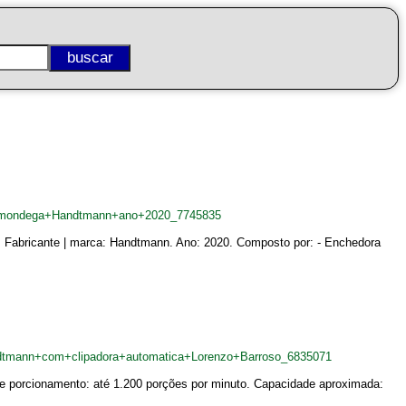
almondega+Handtmann+ano+2020_7745835
 Fabricante | marca: Handtmann. Ano: 2020. Composto por: - Enchedora
dtmann+com+clipadora+automatica+Lorenzo+Barroso_6835071
e porcionamento: até 1.200 porções por minuto. Capacidade aproximada: