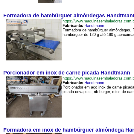
Formadora de hambúrguer almôndegas Handtman
https://www.maquinasembaladoras.com
Fabricante:
Handtmann
Formadora de hambúrguer almôndegas. Fa
hambúrguer de 120 g até 180 g aproxima
Porcionador em inox de carne picada Handtmann
https://www.maquinasembaladoras.com
Fabricante:
Handtmann
Porcionador em aço inox de carne picada
picada cevapcici, rib-burger, rolos de ca
Formadora em inox de hambúrguer almôndega H