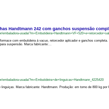
ichas Handtmann 242 com ganchos suspensão compl
.br/embaladora-usada/?m=Embutideira+Handtmann+VF+520+e+retorcedor+
performace com embutideira á vacuo, retorcedor aplicador e ganchos complet
 para suspensão. Marca fabricante:...
br/embaladora-usada/?m=Embutideira+de+linguicas+Handtmann_4225420
 linguiças. Marca fabricante: Handtmann. Produção: em torno de 800 kg por 