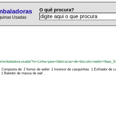
O quê procura?
mbaladoras
quinas Usadas
br/embaladora-usada/?m=Linha+para+fabricacao+de+biscoito+wafer+Haas_6
r. Composta de: 2 fornos de wafer. 1 Inversor de casquinhas. 1 Esfriador de 
. 1 Batedor de massa de waf...