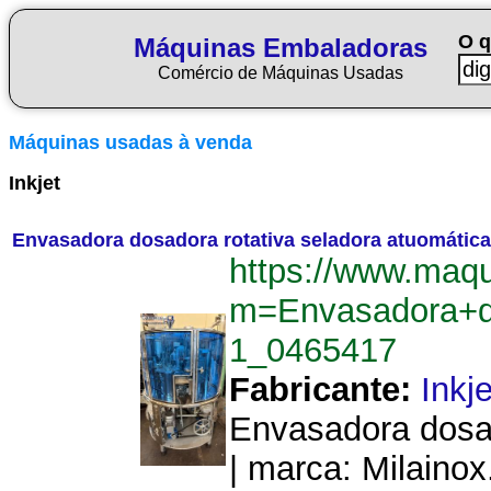
O q
Máquinas Embaladoras
Comércio de Máquinas Usadas
Máquinas usadas à venda
Inkjet
Envasadora dosadora rotativa seladora atuomática
https://www.maq
m=Envasadora+do
1_0465417
Fabricante:
Inkje
Envasadora dosad
| marca: Milaino