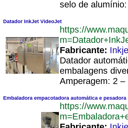
selo de alumínio
Datador InkJet VideoJet
https://www.maq
m=Datador+InkJ
Fabricante:
Inkje
Datador automáti
embalagens divers
Amperagem: 2 – 1
Embaladora empacotadora automática e pesadora
https://www.maq
m=Embaladora+e
Fabricante:
Inkje