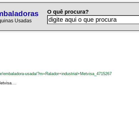
O quê procura?
mbaladoras
quinas Usadas
r/embaladora-usada/?m=Ralador+industrial+Metvisa_4715267
etvisa....