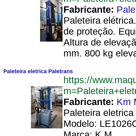
Fabricante:
Pale
Paleteira elétric
de proteção. Equ
Altura de elevaç
mm. 800 kg elev
Paleteira eletrica Paletrans
https://www.maq
m=Paleteira+ele
Fabricante:
Km 
Paleteira eletric
Modelo: LE1026C.
Marca: K.M....