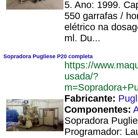
5. Ano: 1999. Ca
550 garrafas / h
elétrico na dos
ml. Du...
Sopradora Pugliese P20 completa
https://www.maq
usada/?
m=Sopradora+Pu
Fabricante:
Pugl
Componentes:
A
Sopradora Puglie
Programador: Lau