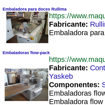
Embaladora para doces Rullima
https://www.maq
Fabricante:
Rull
Embaladora para 
Embaladoras flow-pack
https://www.maq
Fabricante:
Cont
Yaskeb
Componentes:
Embaladoras flow
Embaladora flow