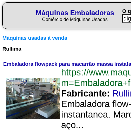
O q
Máquinas Embaladoras
Comércio de Máquinas Usadas
Máquinas usadas à venda
Rullima
Embaladora flowpack para macarrão massa instata
https://www.maq
m=Embaladora+f
Fabricante:
Rull
Embaladora flow-
instantanea. Mar
aço...