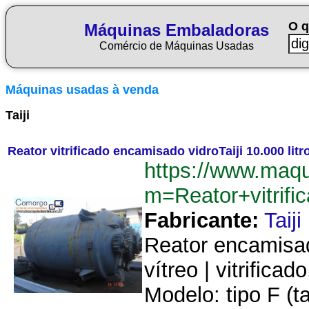
O q
Máquinas Embaladoras
Comércio de Máquinas Usadas
Máquinas usadas à venda
Taiji
Reator vitrificado encamisado vidroTaiji 10.000 litr
https://www.maq
m=Reator+vitrifi
Fabricante:
Taiji
Reator encamisad
vítreo | vitrifica
Modelo: tipo F (t