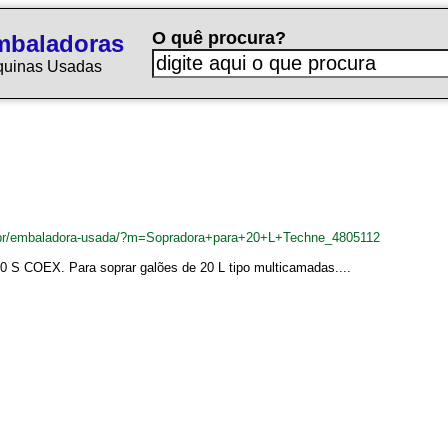
O quê procura?
mbaladoras
quinas Usadas
.br/embaladora-usada/?m=Sopradora+para+20+L+Techne_4805112
0 S COEX. Para soprar galões de 20 L tipo multicamadas....