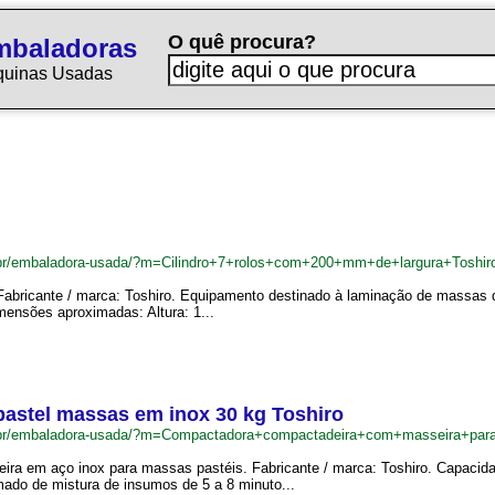
O quê procura?
mbaladoras
quinas Usadas
br/embaladora-usada/?m=Cilindro+7+rolos+com+200+mm+de+largura+Toshir
Fabricante / marca: Toshiro. Equipamento destinado à laminação de massas de 
mensões aproximadas: Altura: 1...
astel massas em inox 30 kg Toshiro
.br/embaladora-usada/?m=Compactadora+compactadeira+com+masseira+pa
a em aço inox para massas pastéis. Fabricante / marca: Toshiro. Capacida
do de mistura de insumos de 5 a 8 minuto...