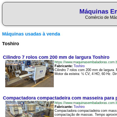
Máquinas E
Comércio de Má
Máquinas usadas à venda
Toshiro
Cilindro 7 rolos com 200 mm de largura Toshiro
https://www.maquinasembaladoras.com.
Fabricante:
Toshiro
Cilindro 7 rolos com 200 mm de largura. 
Motor da esteira: ½ CV, 4 HO, 60 Hz. Di
Compactadora compactadeira com masseira para p
https://www.maquinasembaladoras.com
Fabricante:
Toshiro
Compactadora compactadeira com masseir
compactação de massas. Tempo aproxima