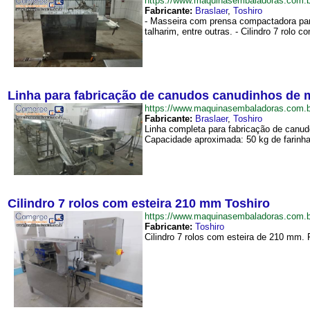
https://www.maquinasembaladoras.com.
Fabricante:
Braslaer
,
Toshiro
- Masseira com prensa compactadora par
talharim, entre outras. - Cilindro 7 rolo 
Linha para fabricação de canudos canudinhos de ma
https://www.maquinasembaladoras.com.
Fabricante:
Braslaer
,
Toshiro
Linha completa para fabricação de canud
Capacidade aproximada: 50 kg de farinh
Cilindro 7 rolos com esteira 210 mm Toshiro
https://www.maquinasembaladoras.com.
Fabricante:
Toshiro
Cilindro 7 rolos com esteira de 210 mm.