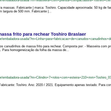
br/embaladora-usada/?m=Masseira+com+prensa+compactadora+Toshiro+cilin
a massas. Fabricante | marca: Toshiro. Capacidade aproximada: 50 kg de fa
com largura de 500 mm. Fabricante |...
ssa frito para rechear Toshiro Braslaer
br/embaladora-usada/?m=Linha+para+fabricacao+de+canudos+canudinhos+d
os canudinhos de massa frito para rechear. Composta por: - Masseira com p
a. Para homogeneização da folha da massa de...
br/embaladora-usada/?m=Cilindro+7+rolos+com+esteira+210+mm+Toshiro_0
 Fabricante: Toshiro. Ano: 2020 / 2021. Equipamento apenas testado. Para co