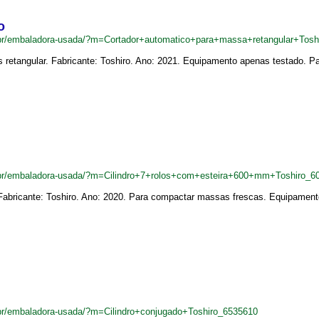
o
br/embaladora-usada/?m=Cortador+automatico+para+massa+retangular+Tosh
s retangular. Fabricante: Toshiro. Ano: 2021. Equipamento apenas testado.
br/embaladora-usada/?m=Cilindro+7+rolos+com+esteira+600+mm+Toshiro_6
Fabricante: Toshiro. Ano: 2020. Para compactar massas frescas. Equipamento 
br/embaladora-usada/?m=Cilindro+conjugado+Toshiro_6535610