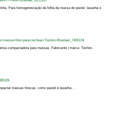
dro+7+rolos+Braslaer_6215187
rinha. Para homogeneização da folha da massa de pastel, lasanha e
e+massa+frito+para+rechear+Toshiro+Braslaer_7455134
rensa compactadora para massas. Fabricante | marca: Toshiro .
385326
mpactar massas frescas, como pastel e lasanha....