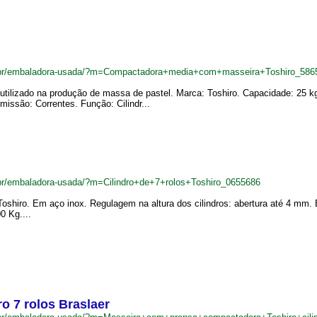
.br/embaladora-usada/?m=Compactadora+media+com+masseira+Toshiro_586
ilizado na produção de massa de pastel. Marca: Toshiro. Capacidade: 25 kg.
missão: Correntes. Função: Cilindr...
r/embaladora-usada/?m=Cilindro+de+7+rolos+Toshiro_0655686
oshiro. Em aço inox. Regulagem na altura dos cilindros: abertura até 4 mm. 
 Kg....
o 7 rolos Braslaer