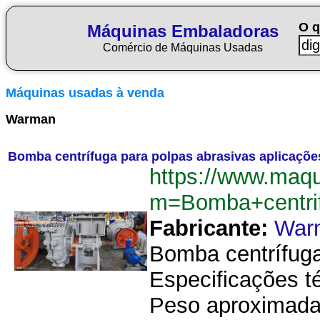
O q
Máquinas Embaladoras
Comércio de Máquinas Usadas
Máquinas usadas à venda
Warman
Bomba centrífuga para polpas abrasivas aplicaçõ
https://www.maq
m=Bomba+centri
Fabricante:
War
Bomba centrífuga
Especificações t
Peso aproximada: