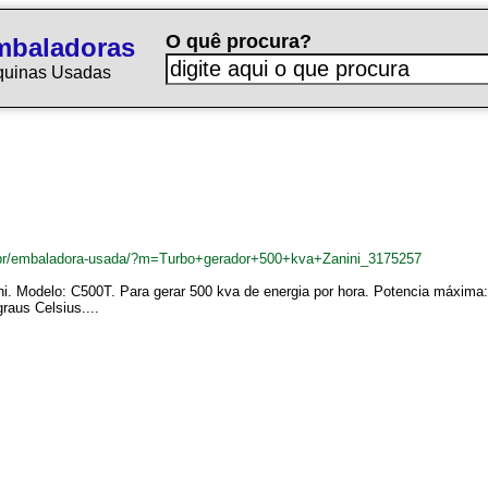
O quê procura?
mbaladoras
quinas Usadas
br/embaladora-usada/?m=Turbo+gerador+500+kva+Zanini_3175257
ni. Modelo: C500T. Para gerar 500 kva de energia por hora. Potencia máxima
raus Celsius....